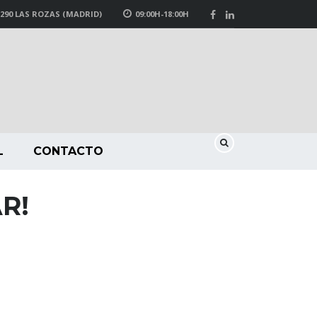
8290 LAS ROZAS (MADRID)
09:00H-18:00H
L
CONTACTO
R!