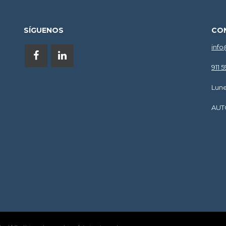
SÍGUENOS
CO
info
911 
Lune
AUT