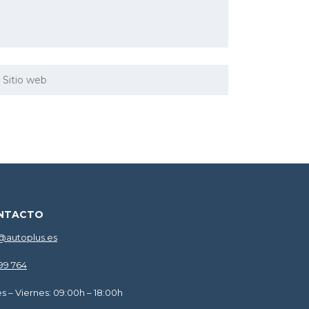
NTACTO
@autoplus.es
599 764
s – Viernes: 09:00h – 18:00h