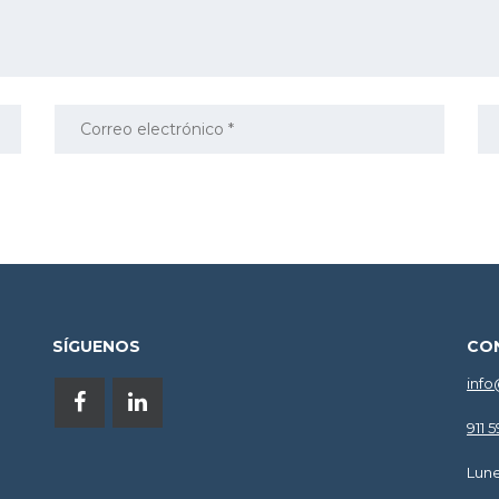
SÍGUENOS
CO
info
911 
Lune